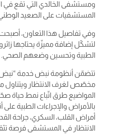
ومستشفى الخالدي التي تقع في ال
المستشفيات على الصعيد الوطني 
وفي تفاصيل هذا التعاون، أصبحت 
لتشكّل إضافة مميزّة يحتاجها زائ
الطبية وتحسين وضعهم الصحي.
مخصّص لغرف الانتظار ويتناول م
المواضيع طرق اتّباع نمط حياة صحّي
بالأمراض والإجراءات الطبية على أ
أمراض القلب، السكري، جراحة الق
الانتظار في المستشفى فرصة تثق