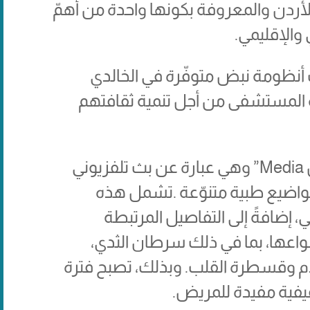
أردن والمعروفة بكونها واحدة من أهمّ
والإقليمي.
أنظومة نبض متوفّرة في الخالدي
رو المستشفى من أجل تنمية ثقافتهم
تتضمّن أنظومة نبض خدمة “نبض Media” وهي عبارة عن بث تلفزيوني
واضيع طبية متنوّعة .تشمل هذه
، إضافةً إلى التفاصيل المرتبطة
نواعها، بما في ذلك سرطان الثدي،
دم وقسطرة القلب. وبذلك، تصبح فترة
يفية مفيدة للمريض.