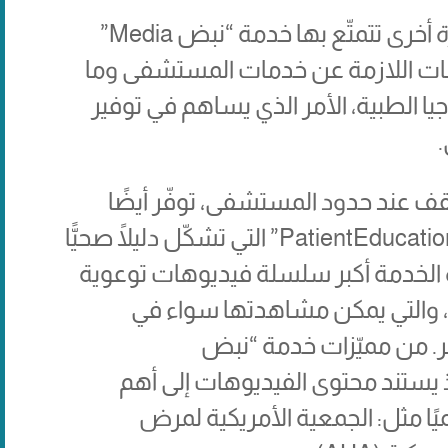
إلى جانب تثقيف المرضى صحيًّا، ميزة أخرى تتمتّع بها خدمة “نبض Media”
ومات اللازمة عن خدمات المستشفى وما
ا الطبية، الأمر الذي يساهم في توفير
تقف عند حدود المستشفى، توفّر أيضًا
نبض لزائري الخالدي خدمة “نبض PatientEducation” التي تشكّل دليلًا صحيًّا
ه الخدمة أكبر سلسلة فيديوهات توعوية
 عددها الـ1000 فيديو، والتي يمكن مشاهدتها سواء في
خر. من مميّزات خدمة “نبض
المصداقية، إذ يستند محتوى الفيديوهات إلى أهم
ا مثل: الجمعية الأمريكية لمرض