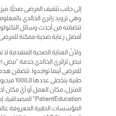
وهي تزويد زائري الخالدي بالمعل
تتضمّنه من أحدث وسائل التكنولوجي
أفضل رعاية صحية ممكنة للمرضى.
ولأنّ العناية الصحية المتقدمة لا 
للمرضى أينما تواجدوا. تتضمّن هذ
طبية يتخطى
المنزل، مكان العمل أو أيّ مكان آ
PatientEducation” 
المؤسسات الطبية المعروفة عالميً