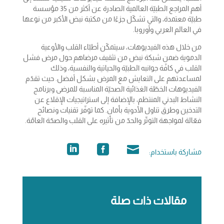
أهم المراجع الطبيّة العالمية الصادرة عن أكثر من 35 مؤسسة
طبيّة معتمدة، والتي تشكّل جزءًا من مكتبة نبض الأكبر من نوعها
في العالم العربي وأوروبا.
من خلال هذه الفيديوهات، سيتمكّن أطبّاء القلب والأوعية
الدموية ضمن شبكة نبض من تثقيف مرضاهم حول مرض فشل
القلب في كافّة جوانبه الطبيّة والحياتية والنفسية، وذلك
لمساعدتهم على التعايش مع المرض بشكل أفضل. حيث تقدّم
الفيديوهات الخطّة الغذائية الصحيّة المناسبة للمرضى وبرنامج
النشاط البدني المنتظم، بالإضافة إلى استراتيجيات الإقلاع عن
التدخين وطرق تناول الأدوية بأمان. كما توفّر تقنيات ونصائح
فعّالة لمواجهة التوتّر والحدّ من تأثيره على القلب والصحّة العامّة.
مشاركة باستخدام:
مقالات ذات صلة