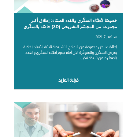
خصيصًا لأطبّاء السكّري والغدد الصمّاء: إطلاق أكبر
مجموعة من المجسّم التشريحي (3D) خاصّة بالسكّري
سبتمبر 7, 2021
أطلقت نبض مجموعة من النماذج التشريحية ثلاثية الأبعاد الخاصّة
بمرض السكّري والمتوفّرة الآن أمام جميع أطبّاء السكّري والغدد
الصمّاء ضمن شبكة نبض،...
قراءة المزيد