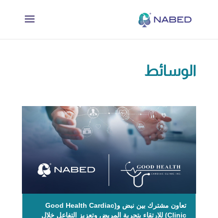
الوسائط
تعاون مشترك بين نبض و(Good Health Cardiac
Clinic) للارتقاء بتجربة المريض وتعزيز التفاعل خلال